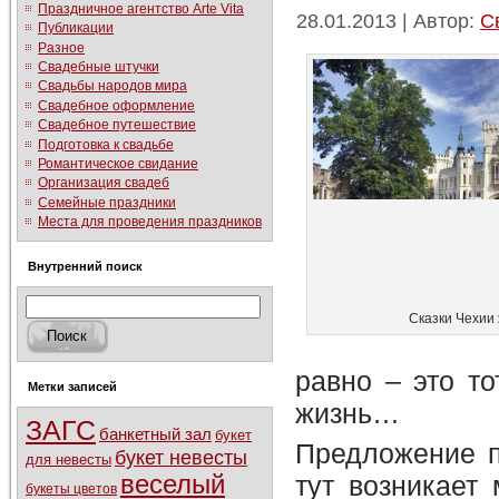
Праздничное агентство Arte Vita
28.01.2013 | Автор:
С
Публикации
Разное
Свадебные штучки
Свадьбы народов мира
Свадебное оформление
Свадебное путешествие
Подготовка к свадьбе
Романтическое свидание
Организация свадеб
Семейные праздники
Места для проведения праздников
Внутренний поиск
Сказки Чехии 
равно – это т
Метки записей
жизнь…
ЗАГС
банкетный зал
букет
Предложение пр
букет невесты
для невесты
тут возникает 
веселый
букеты цветов