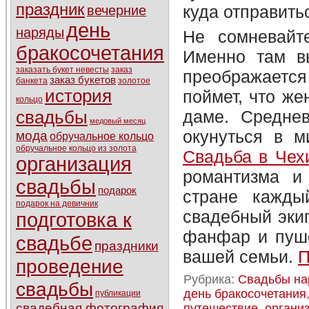
праздник
куда отправить
вечерние
день
наряды
Не сомневайт
бракосочетания
Именно там вы
заказать букет невесты
заказ
преображается
заказ букетов
банкета
золотое
история
поймет, что же
кольцо
даме. Средне
свадьбы
медовый месяц
окунуться в м
мода
обручальное кольцо
обручальное кольцо из золота
Свадьба в Чех
организация
романтизма и
свадьбы
подарок
стране кажды
подарок на девичник
свадебный экип
подготовка к
фанфар и пуше
свадьбе
праздники
вашей семьи.
П
проведение
Рубрика:
Свадьбы на
свадьбы
день бракосочетания
публикации
свадебная фотография
путешествие
,
органи