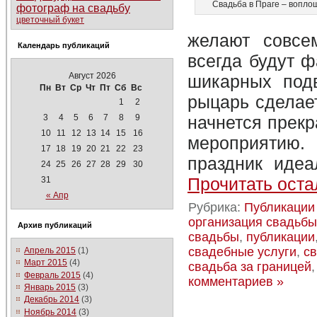
Свадьба в Праге – вопло
фотограф на свадьбу
цветочный букет
желают совсе
Календарь публикаций
всегда будут ф
Август 2026
шикарных под
Пн
Вт
Ср
Чт
Пт
Сб
Вс
рыцарь сделае
1
2
начнется прекр
3
4
5
6
7
8
9
10
11
12
13
14
15
16
мероприятию
17
18
19
20
21
22
23
праздник иде
24
25
26
27
28
29
30
Прочитать оста
31
« Апр
Рубрика:
Публикации
организация свадьбы
Архив публикаций
свадьбы
,
публикации
свадебные услуги
,
с
Апрель 2015
(1)
Март 2015
(4)
свадьба за границей
Февраль 2015
(4)
комментариев »
Январь 2015
(3)
Декабрь 2014
(3)
Ноябрь 2014
(3)