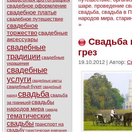
шаре
,
проведение с
свадебное оформление
свадьба
,
свадьба в П
свадебное платье
народов мира
,
стари
свадебное путешествие
»
свадебное
торжество
свадебные
аксессуары
Свадьба 
свадебные
грез
традиции
свадебные
19.10.2012 | Автор:
С
украшения
свадебные
услуги
свадебные цветы
свадебный букет
свадебный
свадьба
свадьба
наряд
свадьбы
за границей
народов мира
тамада
тематические
свадьбы
транспорт на
свадьбу
туристическая компания