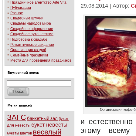
Праздничное агентство Arte Vita
29.08.2014 | Автор:
С
Публикации
Разное
Свадебные штучки
Свадьбы народов мира
Свадебное оформление
Свадебное путешествие
Подготовка к свадьбе
Романтическое свидание
Организация свадеб
Семейные праздники
Места для проведения праздников
Внутренний поиск
Метки записей
Организация кофе-б
ЗАГС
банкетный зал
букет
и естественно
букет невесты
для невесты
этому всему 
веселый
букеты цветов