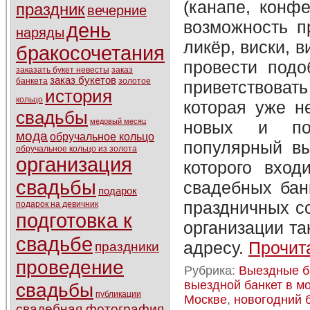
(канапе, конфе
праздник
вечерние
возможность пр
день
наряды
ликёр, виски, 
бракосочетания
провести под
заказать букет невесты
заказ
заказ букетов
банкета
золотое
приветствоват
история
кольцо
которая уже н
свадьбы
медовый месяц
новых и пос
мода
обручальное кольцо
популярный вы
обручальное кольцо из золота
организация
которого вхо
свадьбы
свадебных бан
подарок
праздничных со
подарок на девичник
подготовка к
организации та
свадьбе
адресу.
Прочита
праздники
проведение
Рубрика:
Выездные б
выездной банкет в м
свадьбы
публикации
Москве
,
новогодний 
свадебная фотография