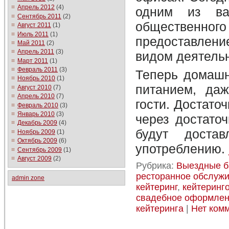
Апрель 2012
(4)
одним из ва
Сентябрь 2011
(2)
общественно
Август 2011
(1)
Июль 2011
(1)
предоставлен
Май 2011
(2)
Апрель 2011
(3)
видом деятель
Март 2011
(1)
Февраль 2011
(3)
Теперь домашн
Ноябрь 2010
(1)
питанием, да
Август 2010
(7)
Апрель 2010
(7)
гости. Достато
Февраль 2010
(3)
Январь 2010
(3)
через достато
Декабрь 2009
(4)
будут доста
Ноябрь 2009
(1)
Октябрь 2009
(6)
употреблению.
Сентябрь 2009
(1)
Август 2009
(2)
Рубрика:
Выездные б
ресторанное обслуж
admin zone
кейтеринг
,
кейтеринг
свадебное оформле
кейтеринга
|
Нет ком