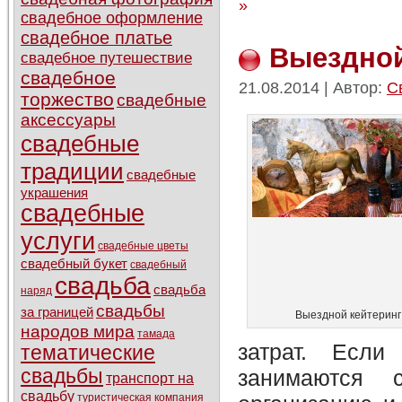
»
свадебное оформление
свадебное платье
Выездной
свадебное путешествие
свадебное
21.08.2014 | Автор:
С
торжество
свадебные
аксессуары
свадебные
традиции
свадебные
украшения
свадебные
услуги
свадебные цветы
свадебный букет
свадебный
свадьба
свадьба
наряд
свадьбы
за границей
Выездной кейтеринг
народов мира
тамада
затрат. Если
тематические
занимаются 
свадьбы
транспорт на
свадьбу
туристическая компания