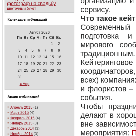
организацию и
фотограф на свадьбу
сервису.
цветочный букет
Что такое кей
Календарь публикаций
Современный 
Август 2026
подготовка 
Пн
Вт
Ср
Чт
Пт
Сб
Вс
мирового соо
1
2
3
4
5
6
7
8
9
традиционным.
10
11
12
13
14
15
16
Кейтеринговое 
17
18
19
20
21
22
23
координаторов,
24
25
26
27
28
29
30
31
всех) компания
« Апр
и флористов – 
события.
Архив публикаций
Чтобы праздн
Апрель 2015
(1)
Март 2015
(4)
делают в хоро
Февраль 2015
(4)
вне зависимос
Январь 2015
(3)
Декабрь 2014
(3)
мероприятия:
П
Ноябрь 2014
(3)